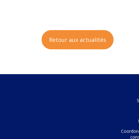
Retour aux actualités
S
Coordoné
con