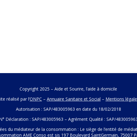
Copyright 2025 – Aide et Sourire, l’aide à domicile
ite réalisé par l’
ONPC
–
Annuaire Sanitaire et Social
–
Mentions légal
Autorisation : SAP/483005963 en date du 18/02/2018
N° Déclaration : SAP/483005963 – Agrément Qualité : SAP/48300596
es du médiateur de la consommation : Le siège de l’entité de médiat
sommation AME Conso est sis 197 Boulevard SaintGermain, 75007 Pa