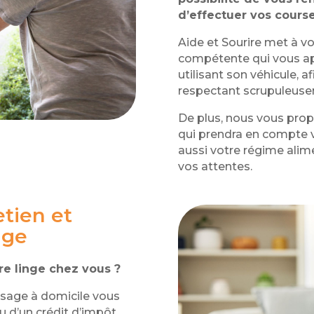
d’effectuer vos course
Aide et Sourire met à v
compétente qui vous ap
utilisant son véhicule, a
respectant scrupuleusem
De plus, nous vous prop
qui prendra en compte v
aussi votre régime alim
vos attentes.
tien et
nge
tre linge chez vous ?
ssage à domicile vous
 d’un crédit d’impôt.