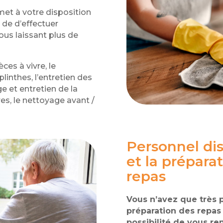
et à votre disposition
 de d’effectuer
ous laissant plus de
ces à vivre, le
inthes, l’entretien des
ge et entretien de la
res, le nettoyage avant /
Personnel dis
et la prépara
repas
Vous n’avez que très 
préparation des repas 
possibilité de vous r