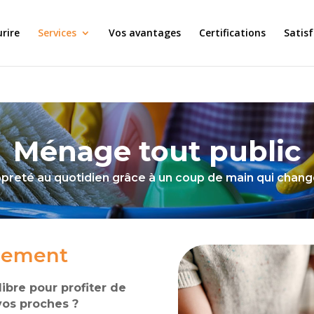
urire
Services
Vos avantages
Certifications
Satis
Ménage tout public
preté au quotidien grâce à un coup de main qui chang
ogement
ibre pour profiter de
vos proches ?