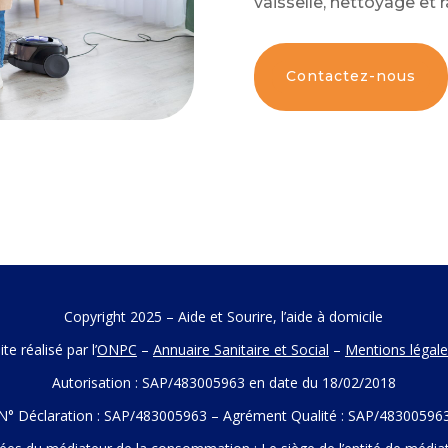
vaisselle, nettoyage et
Contactez-nous
Copyright 2025 – Aide et Sourire, l’aide à domicile
ite réalisé par l’
ONPC
–
Annuaire Sanitaire et Social
–
Mentions légal
Autorisation : SAP/483005963 en date du 18/02/2018
N° Déclaration : SAP/483005963 – Agrément Qualité : SAP/48300596